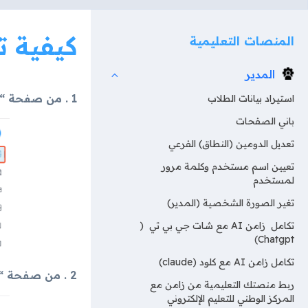
كيفية ت
المنصات التعليمية
المدير
1 . من صفحة “إدارة البرامج” اضغط على “تحرير المحتوى” للبرنامج.
استيراد بيانات الطلاب
باني الصفحات
تعديل الدومين (النطاق) الفرعي
تعيين اسم مستخدم وكلمة مرور
لمستخدم
تغير الصورة الشخصية (المدير)
تكامل زامن AI مع شات جي بي تي (
Chatgpt)
تكامل زامن AI مع كلود (claude)
2 . من صفحة “الطلاب” اضغط على “تعديل” بجانب اسم الطالب المراد تغيير مجموعته.
ربط منصتك التعليمية من زامن مع
المركز الوطني للتعليم الإلكتروني