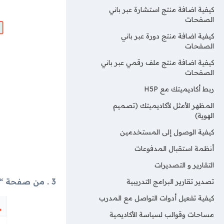
كيفية اضافة منتج استشارة عبر باني
الصفحات
كيفية اضافة منتج دورة عبر باني
الصفحات
كيفية اضافة منتج ملف رقمي عبر باني
الصفحات
ربط أكاديميتك مع H5P
المظهر الأمثل لأكاديميتك (تصميم
الهوية)
كيفية الوصول إلى المستخدمين
أنظمة استقبال المدفوعات
التقارير و التصديرات
3 . من صفحة “التفاصيل” اختر المجموعة التي تريد نقل الطالب إليها. ثم اضغط على “تحديث الطالب” ليتم حفظ التغيير.
تصدير تقارير البرامج التدريبية
كيفية تفعيل أدوات التواصل مع المدرب
مساحات وقوالب لسياسة الأكاديمية