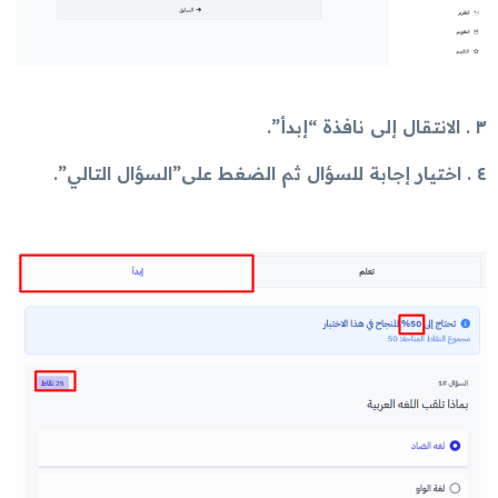
٣ . الانتقال إلى نافذة “إبدأ”.
٤ . اختيار إجابة للسؤال ثم الضغط على”السؤال التالي”.