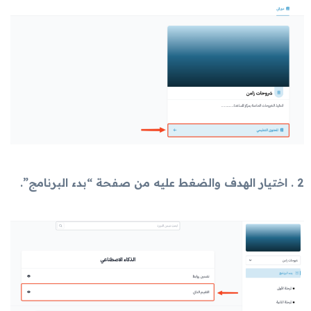
2 . اختيار الهدف والضغط عليه من صفحة “بدء البرنامج”.