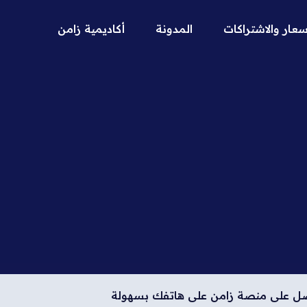
سعار والاشتراكات
المدونة
أكاديمية زامن
ل على منصة زامن على هاتفك بسهولة