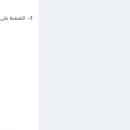
3- الضغط على Add to home screen أو إضافة للشاشة الرئيسية، لكي يتم إضافة زامن على الشاشة الرئيسية.