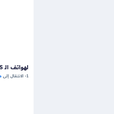
لهواتف الـ IOS
1- الانتقال إلى
م