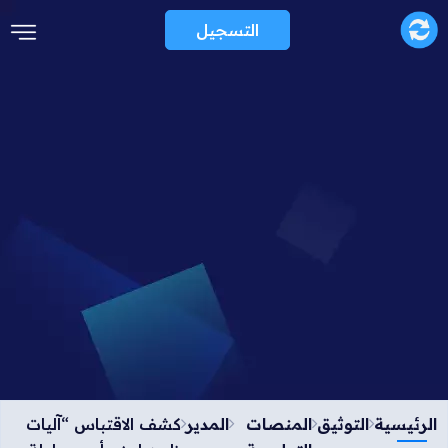
التسجيل
الرئيسية
التوثيق
المنصات
المدير
كشف الاقتباس “آليات