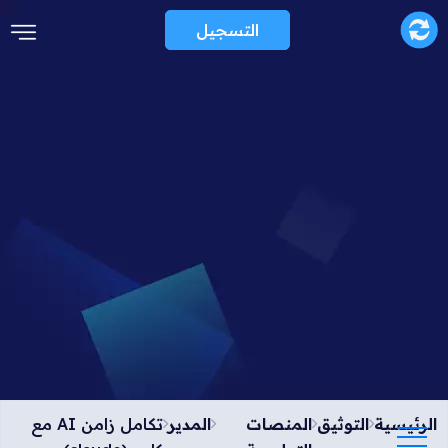
التسجيل
الرئيسية
التوثيق
المنصات
المدير
تكامل زامن AI مع